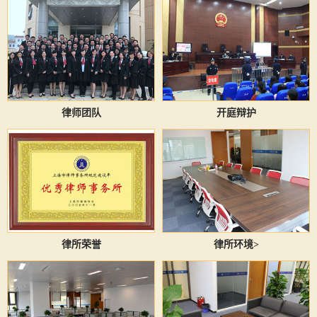
律师团队
开庭辩护
律所荣誉
律所环境>