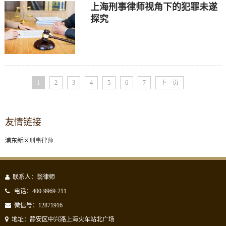
上海刑事律师视角下的犯罪未遂
探究
1
2
3
4
5
6
7
下一页
友情链接
浦东新区刑事律师
联系人：翁律师
电话：400-9969-211
微信号：12871916
地址：静安区中兴路上海火车站北广场