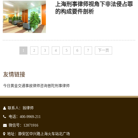
上海刑事律师视角下非法侵占罪
的构成要件剖析
1
2
3
4
5
6
7
下一页
友情链接
今日黄金
交通事故律师咨询
普陀刑事律师
联系人：翁律师
电话：400-9969-211
微信号：12871916
地址：静安区中兴路上海火车站北广场