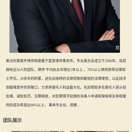
策法刑事案件律师网隶属于富誉律师事务所，专业委员会成立于2000年，目前
拥有近50人的团队，律师 平均执业年限在5年以上 ，70%以上律师获得法律硕
士学位。20多年的积累，进化出独特的法律视角和敏锐的法律嗅觉，以此找寻
到疑难案件的突破口，力求将委托人利益最大化。先后帮助多名委托人获从轻
处理、减轻处罚、无罪释放，对犯罪情节轻微的当事人申请取保候审及争取缓
刑的成功率高达90%以上。 秉承专业化、规模...
团队展示