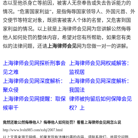
态以至他杀身亡等前因，被害人无奈奉告或失去告诉能力的
情况。“危害国家利益”，是指侮辱国家领导人、外国元首、外
交使节等特定对象，既损害被害人个体的名誉，又危害到国
家利益的情况。以上就是上海律师会见网为您讲解公然侮辱
他人如何处罚的整体内容，希望对您有所帮助，如果您有类
似的法律问题，还请
上海律师会见
网为您做一对一的讲解。
上海律师会见网探析刑事会
上海律师会见网权威解答：
见之难
监视居
上海律师会见网深度解析：
上海律师会见网深度解析：
聚众侵
我国法
上海律师会见网提醒：取保
律师被拘留后如何保障会见
候审千
权？上
竟然还敢公然侮辱他人？侮辱他人如何处罚？看看上海律师会见网怎么说
http://www.lvshi985.com/xshj/2007.html
以上文章来源于网络，如果发现有涉嫌抄袭的内容，请联系我们，并提交问题、