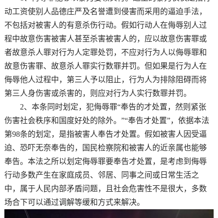
动工资使别人品德庄严及名誉遭到侵害而采用的逼迫手法，
不包括对被害人的有意杀伤行动。假如行动人在侮辱别人过
程中故意伤害被害人甚至杀害被害人的，应以故意伤害罪或
者故意杀人罪对行为人定罪处罚，不应对行为人以侮辱罪和
故意伤害罪、故意杀人罪实行数罪并罚。但如果是行为人在
侮辱他人过程中，第三人予以阻止，行为人为排除阻碍而将
第三人身伤害或杀害的，则应对行为人实行数罪并罚。
2、本条同时划定，犯侮辱罪“奉告的才处置，然则紧张
伤害社会秩序和国度好处的除外。”“奉告才处置”，依据本法
第98条的划定，是指被害人奉告才处置。假如被害人因受逼
迫、恐吓无奈奉告的，国民检察院和被害人的近亲属也能够
奉告。本法之所以划定侮辱罪要奉告才处置，是考虑到侮辱
行动多数产生在家庭成员、邻居、同事之间或日常生活之
中，属于人民内部矛盾问题，且社会危害性不是很大，多数
场合下可以通过调解等缓和方式来解决。