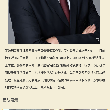
策法刑事案件律师网隶属于富誉律师事务所，专业委员会成立于2000年，目前
拥有近50人的团队，律师 平均执业年限在5年以上 ，70%以上律师获得法律硕
士学位。20多年的积累，进化出独特的法律视角和敏锐的法律嗅觉，以此找寻
到疑难案件的突破口，力求将委托人利益最大化。先后帮助多名委托人获从轻
处理、减轻处罚、无罪释放，对犯罪情节轻微的当事人申请取保候审及争取缓
刑的成功率高达90%以上。 秉承专业化、规模...
团队展示