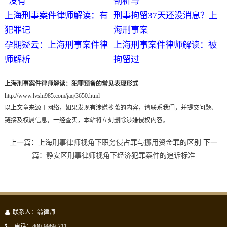
“没有
剖析与
上海刑事案件律师解读：有
刑事拘留37天还没消息？上
犯罪记
海刑事案
孕期疑云：上海刑事案件律
上海刑事案件律师解读：被
师解析
拘留过
上海刑事案件律师解读：犯罪预备的常见表现形式
http://www.lvshi985.com/jaq/3650.html
以上文章来源于网络，如果发现有涉嫌抄袭的内容，请联系我们，并提交问题、
链接及权属信息，一经查实，本站将立刻删除涉嫌侵权内容。
上一篇：
上海刑事律师视角下职务侵占罪与挪用资金罪的区别
下一
篇：
静安区刑事律师视角下经济犯罪案件的追诉标准
联系人：翁律师
电话：400-9969-211