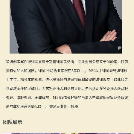
策法刑事案件律师网隶属于富誉律师事务所，专业委员会成立于2000年，目前
拥有近50人的团队，律师 平均执业年限在5年以上 ，70%以上律师获得法律硕
士学位。20多年的积累，进化出独特的法律视角和敏锐的法律嗅觉，以此找寻
到疑难案件的突破口，力求将委托人利益最大化。先后帮助多名委托人获从轻
处理、减轻处罚、无罪释放，对犯罪情节轻微的当事人申请取保候审及争取缓
刑的成功率高达90%以上。 秉承专业化、规模...
团队展示