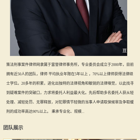
策法刑事案件律师网隶属于富誉律师事务所，专业委员会成立于2000年，目前
拥有近50人的团队，律师 平均执业年限在5年以上 ，70%以上律师获得法律硕
士学位。20多年的积累，进化出独特的法律视角和敏锐的法律嗅觉，以此找寻
到疑难案件的突破口，力求将委托人利益最大化。先后帮助多名委托人获从轻
处理、减轻处罚、无罪释放，对犯罪情节轻微的当事人申请取保候审及争取缓
刑的成功率高达90%以上。 秉承专业化、规模...
团队展示