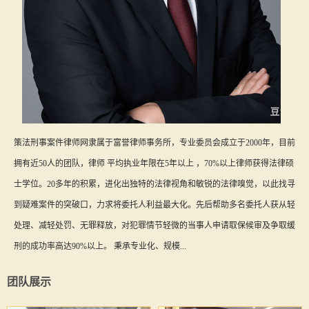
策法刑事案件律师网隶属于富誉律师事务所，专业委员会成立于2000年，目前
拥有近50人的团队，律师 平均执业年限在5年以上 ，70%以上律师获得法律硕
士学位。20多年的积累，进化出独特的法律视角和敏锐的法律嗅觉，以此找寻
到疑难案件的突破口，力求将委托人利益最大化。先后帮助多名委托人获从轻
处理、减轻处罚、无罪释放，对犯罪情节轻微的当事人申请取保候审及争取缓
刑的成功率高达90%以上。 秉承专业化、规模...
团队展示