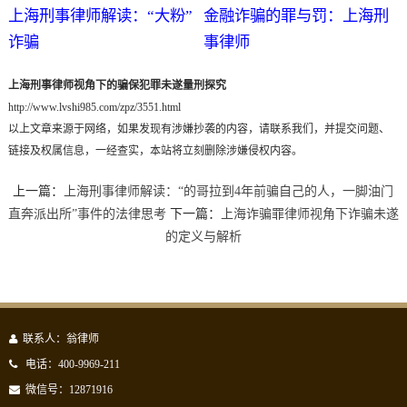
上海刑事律师解读：“大粉”
金融诈骗的罪与罚：上海刑
诈骗
事律师
上海刑事律师视角下的骗保犯罪未遂量刑探究
http://www.lvshi985.com/zpz/3551.html
以上文章来源于网络，如果发现有涉嫌抄袭的内容，请联系我们，并提交问题、
链接及权属信息，一经查实，本站将立刻删除涉嫌侵权内容。
上一篇：
上海刑事律师解读：“的哥拉到4年前骗自己的人，一脚油门
直奔派出所”事件的法律思考
下一篇：
上海诈骗罪律师视角下诈骗未遂
的定义与解析
联系人：翁律师
电话：400-9969-211
微信号：12871916