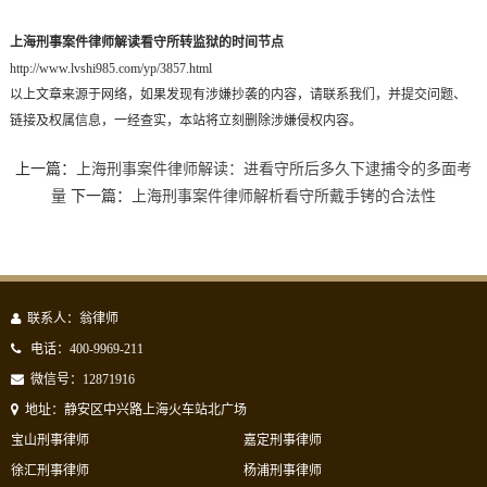
上海刑事案件律师解读看守所转监狱的时间节点
http://www.lvshi985.com/yp/3857.html
以上文章来源于网络，如果发现有涉嫌抄袭的内容，请联系我们，并提交问题、
链接及权属信息，一经查实，本站将立刻删除涉嫌侵权内容。
上一篇：
上海刑事案件律师解读：进看守所后多久下逮捕令的多面考
量
下一篇：
上海刑事案件律师解析看守所戴手铐的合法性
联系人：翁律师
电话：400-9969-211
微信号：12871916
地址：静安区中兴路上海火车站北广场
宝山刑事律师
嘉定刑事律师
徐汇刑事律师
杨浦刑事律师