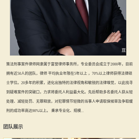
策法刑事案件律师网隶属于富誉律师事务所，专业委员会成立于2000年，目前
拥有近50人的团队，律师 平均执业年限在5年以上 ，70%以上律师获得法律硕
士学位。20多年的积累，进化出独特的法律视角和敏锐的法律嗅觉，以此找寻
到疑难案件的突破口，力求将委托人利益最大化。先后帮助多名委托人获从轻
处理、减轻处罚、无罪释放，对犯罪情节轻微的当事人申请取保候审及争取缓
刑的成功率高达90%以上。 秉承专业化、规模...
团队展示